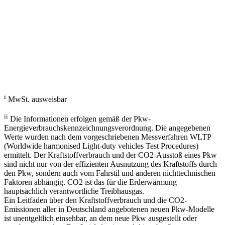
Fahrzeugberater
Welches Auto soll ich kaufen, kann ich mir leisten und passt zu mir?
Mit dem Fahrzeugberater finden Sie das richtige Auto.
Los gehts
i
MwSt. ausweisbar
ii
Die Informationen erfolgen gemäß der Pkw-
Energieverbrauchskennzeichnungsverordnung. Die angegebenen
Werte wurden nach dem vorgeschriebenen Messverfahren WLTP
(Worldwide harmonised Light-duty vehicles Test Procedures)
ermittelt. Der Kraftstoffverbrauch und der CO2-Ausstoß eines Pkw
sind nicht nur von der effizienten Ausnutzung des Kraftstoffs durch
den Pkw, sondern auch vom Fahrstil und anderen nichttechnischen
Faktoren abhängig. CO2 ist das für die Erderwärmung
hauptsächlich verantwortliche Treibhausgas.
Ein Leitfaden über den Kraftstoffverbrauch und die CO2-
Emissionen aller in Deutschland angebotenen neuen Pkw-Modelle
ist unentgeltlich einsehbar, an dem neue Pkw ausgestellt oder