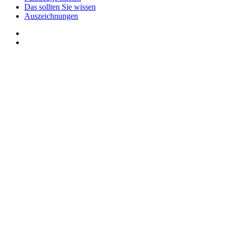
Das sollten Sie wissen
Auszeichnungen
Anlieferungen
Probefahrt
VW Tiguan 2,0 TDI DSG Highline 18" Alu AHK ACC Glas Pano.
Schiebedach
leistung
kW ( PS)
kilometer
km
€
i
8,4% reduziert
UPE: €
542,00 €
mtl. Leasingrate.
Hier kommt noch Infos. Lorem Ipsum is simply